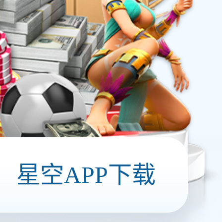
证明资料的公告