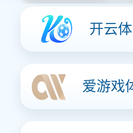
2023-09-08