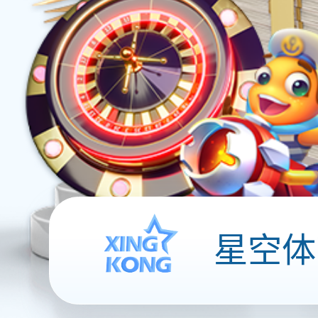
2023-12-26
巡察通告