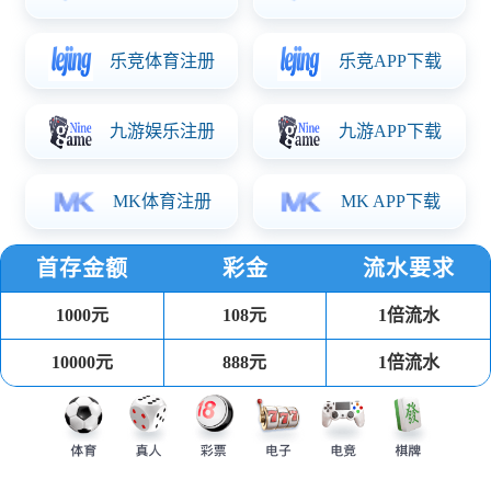
2022-11-28
时搏体育关于梅州产业园安保服务项目竞争性谈判公告