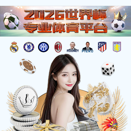
搜索
企业新闻
通知公告