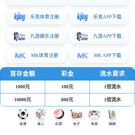
2026-07-03
喜报 | 广州轻工集团旗下三角公司党支部荣获“广州市先进基层党组织”称号
7月2日上午，广州市召开“两优一先”表彰大会，深入学习贯彻习近平
党建思想和习近平总书记对广东、广州系列重要讲话、重要指示精
神，集中表彰全市优秀共产党员、优秀党务工作者和先进基层党组
织。其中，广州轻工集团旗下时搏体育党支部荣获“广州市先进基层
党组织”称号。