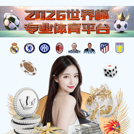
搜索
时搏体育
钻石牌
吊扇系列
循环扇系列
转
落地扇系列