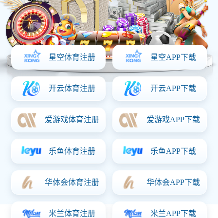
直杆扇
直杆扇