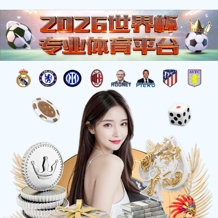
搜索
时搏体育
钻石牌
落地扇系列
吊扇系列
循环扇系列
转