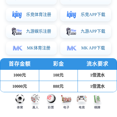
移动空调
璧扇
1、三档风速可调； 2、高品质电
机； 3、广角送风； 4、简单安
装，易拆卸
风幕机