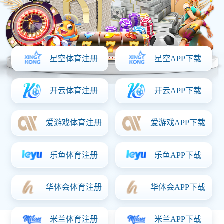
直杆扇
直杆扇