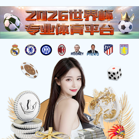
搜索
时搏体育
钻石牌
吊扇系列
循环扇系列
转
落地扇系列